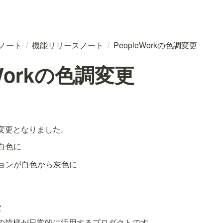
スノート
/
機能リリースノート
/
PeopleWorkの色調変更
eWorkの色調変更
味が変更となりました。
白色に
ョンが白色から灰色に
景
、社員の皆様が日常的に活用するプロダクトです。