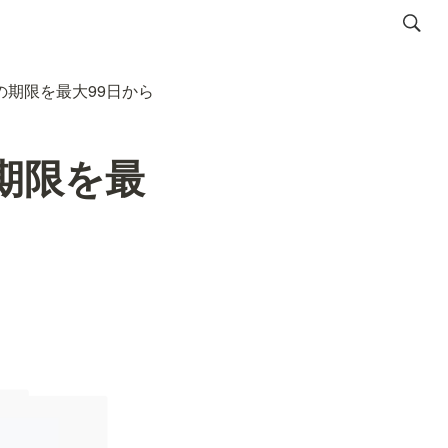
クの期限を最大99日から
の期限を最