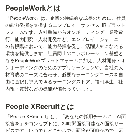
PeopleWorkとは
「PeopleWork」は、企業の持続的な成長のために、社員
の能力発揮を支援するエンプロイーサクセスHRプラット
フォームです。入社準備からオンボーディング、業務遂
行、能力開発・人材開発など、エンプロイージャーニー
の各段階において、能力発揮を促し、活躍人材になれる
環境を提供します。社員同士のコラボレーション基盤と
なるPeopleWorkプラットフォームに加え、人材開発・オ
ンボーディングのためのアプリケーションや、自社の人
材育成のニーズに合わせ、必要なラーニングコースを自
由に選択し導入できるラーニングストア、福利厚生、社
内報・賞賛などの機能が備わっています。
People XRecruitとは
「People XRrecruit」は、「あなたの採用チームに、AI面
接官を」をコンセプトに、24時間面接可能なAI面接サー
ビスです。いつでもどこからでも面接が可能なので、応